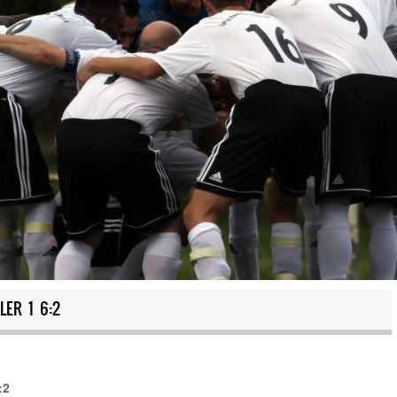
LER 1 6:2
:2