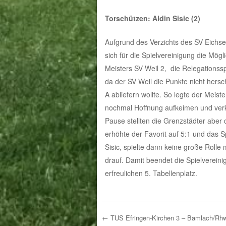
Torschützen: Aldin Sisic (2)
Aufgrund des Verzichts des SV Eichsel
sich für die Spielvereinigung die Mögl
Meisters SV Weil 2, die Relegationssp
da der SV Weil die Punkte nicht hersch
A abliefern wollte. So legte der Meist
nochmal Hoffnung aufkeimen und verkü
Pause stellten die Grenzstädter aber
erhöhte der Favorit auf 5:1 und das S
Sisic, spielte dann keine große Rol
drauf. Damit beendet die Spielverein
erfreulichen 5. Tabellenplatz.
←
TUS Efringen-Kirchen 3 – Bamlach/Rhw