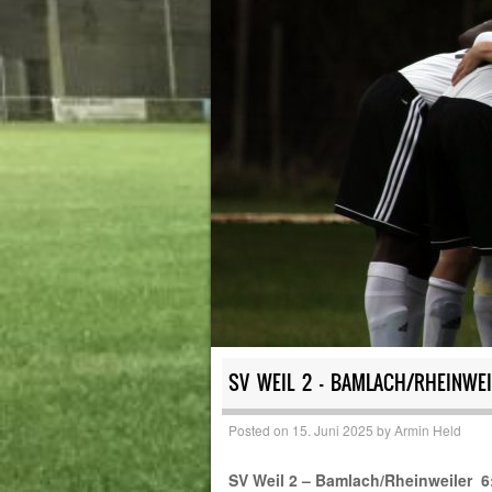
SV WEIL 2 – BAMLACH/RHEINWEI
Posted on
15. Juni 2025
by
Armin Held
SV Weil 2 – Bamlach/Rheinweiler 6