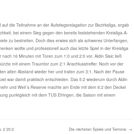
 auf die Teilnahme an der Aufstiegsrelagation zur Bezirksliga, ergab
ichkeit, bei einem Sieg gegen den bereits feststehenden Kreisliga-A-
iele zu bestreiten. Doch dies erwies sich als schweres Unterfangen,
enken wollte und professionell auch das letzte Spiel in der Kreisliga
er nach 16 Minuten mit Toren zum 1:0 und 2:0 vor. Aldin Sisic ließ
rzte mit einem Traumtor zum 2:1 Anschlusstreffer. Noch vor der
 den alten Abstand wieder her und trafen zum 3:1. Nach der Pause
piel war damit praktisch entschieden. Das 5:2 wiederum durch Aldin
le mehr und Weil´s Reserve machte am Ende mit dem 6:2 den Deckel
igung punktgleich mit dem TUS Efringen, die Saison mit einem
. 2 20:2
Die nächsten Spiele und Termine:
→