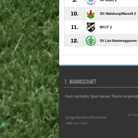
1. MANNSCHAFT
Kein nächstes Spiel dieses Teams angelegt
© FuP
SpVgg Bamlach/Rheinweiler
1982 auf FuPa