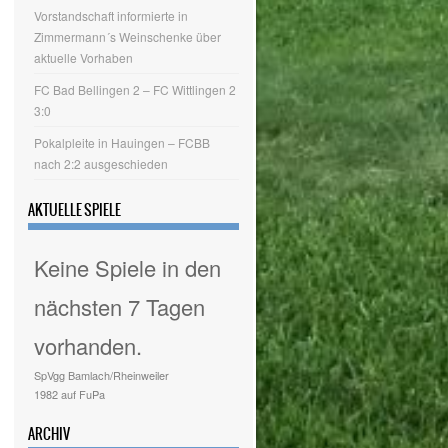
Vorstandschaft informierte in
Zimmermann´s Weinschenke über
aktuelle Vorhaben
FC Bad Bellingen 2 – FC Wittlingen 2
3:0
Pokalpleite in Hauingen – FCBB
nach 2:2 ausgeschieden
AKTUELLE SPIELE
Keine Spiele in den
nächsten 7 Tagen
vorhanden.
SpVgg Bamlach/Rheinweiler
1982 auf FuPa
ARCHIV