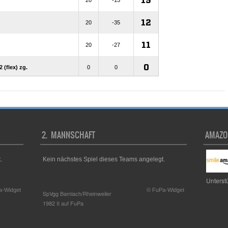
2. MANNSCHAFT
AMAZO
.
Kein nächstes Spiel dieses Teams angelegt.
Unterst
a-Widget
© FuPa-Widget
SpVgg Bamlach/Rheinweiler
1982 II auf FuPa